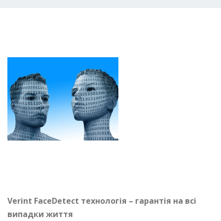
Розпізнавання облич у режимі
реального часу
Verint FaceDetect технологія – гарантія на всі
випадки життя