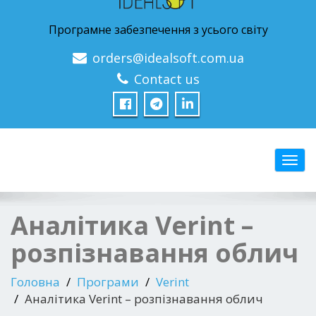
Програмне забезпечення з усього світу
orders@idealsoft.com.ua
Contact us
Перем
Аналітика Verint –
розпізнавання облич
Головна
Програми
Verint
Аналітика Verint – розпізнавання облич