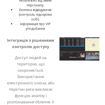
незалежно від зміни
персоналу;
безпека відвідувачів
(контроль підозрілих
осіб);
інформація про VIP
уподобання
Інтеграція з рішеннями
контролю доступу
Доступ людей на
територію, що
охороняється.
Використання
електронного ключа, або
перетин риси викликає
функцію аналізу і
розпізнавання обличчя. У