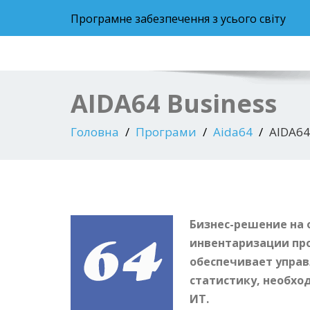
Програмне забезпечення з усього світу
AIDA64 Business
Головна
Програми
Aida64
AIDA64
Бизнес-решение на 
инвентаризации про
обеспечивает упра
статистику, необхо
ИТ.