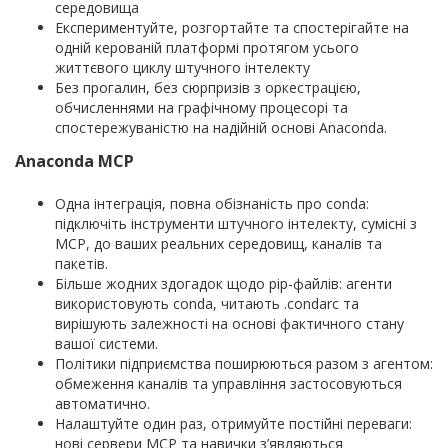
середовища
Експериментуйте, розгортайте та спостерігайте на
одній керованій платформі протягом усього
життєвого циклу штучного інтелекту
Без прогалин, без сюрпризів з оркестрацією,
обчисленнями на графічному процесорі та
спостережуваністю на надійній основі Anaconda.
Anaconda MCP
Одна інтеграція, повна обізнаність про conda:
підключіть інструменти штучного інтелекту, сумісні з
MCP, до ваших реальних середовищ, каналів та
пакетів.
Більше жодних здогадок щодо pip-файлів: агенти
використовують conda, читають .condarc та
вирішують залежності на основі фактичного стану
вашої системи.
Політики підприємства поширюються разом з агентом:
обмеження каналів та управління застосовуються
автоматично.
Налаштуйте один раз, отримуйте постійні переваги: ​​
нові сервери MCP та навички з’являються