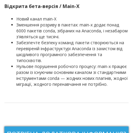
Відкрита бета-версія / Main-X
Новий канал main-X
Зменшення розриву в пакетах: main-x додає понад
6000 пакетів conda, зібраних на Anaconda, і незабаром
з’являться ще тисячі.
Забезпечте безпеку команд: пакети створюються на
перевіреній інфраструктурі Anaconda із захистом від
шкідливого програмного забезпечення та
типосквотів.
Нульове порушення робочого процесу: main-x працює
разом із існуючим основним каналом зі стандартними
інструментами conda — жодних нових плагінів, жодної
міграції, жодного перенавчання не потрібно.