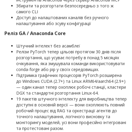
Збирати та розгортати безпосередньо з того ж
самого CLI
Доступ до налаштованих каналів без ручного
налаштування або зсуву конфігурації
Реліз GA / Anaconda Core
Штучний інтелект без асамблеї
Релізи PyTorch тепер цільові протягом 30 днів після
розгортання, що усуває потребу в понад 5 місяцях
очікування, яка змушувала команди використовувати
conda-forge або pip у своїх середовищах.
Підтримка графічних процесорів PyTorch розширена
до Windows CUDA (2.7+) та Linux ARM64/aarch64 (2.9+)
— один канал тепер охоплює робочі станції, кластери
DGX та стандартні розгортання Linux-64.
19 пакетів штучного інтелекту для виробництва тепер
доступні в основній версії — вони охоплюють повний
робочий процес від RAG та оркестрації агентів до
точного налаштування, логічного висновку та
моніторингу моделей, усі вони професійно інтегровані
та протестовані разом.