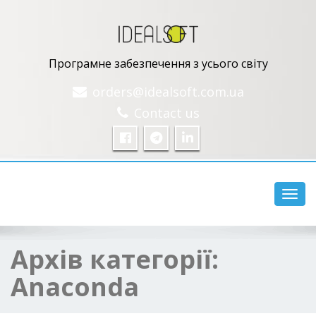
Програмне забезпечення з усього світу
orders@idealsoft.com.ua
Contact us
Перем
Архів категорії:
Anaconda