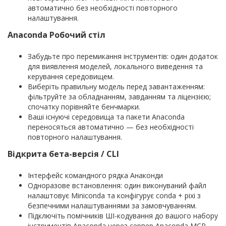
автоматично без необхідності повторного
налаштування.
Anaconda Робочий стіл
Забудьте про перемикання інструментів: один додаток
для виявлення моделей, локального виведення та
керування середовищем.
Виберіть правильну модель перед завантаженням:
фільтруйте за обладнанням, завданням та ліцензією;
спочатку порівняйте бенчмарки.
Ваші існуючі середовища та пакети Anaconda
переносяться автоматично — без необхідності
повторного налаштування.
Відкрита бета-версія / CLI
Інтерфейс командного рядка Анаконди
Одноразове встановлення: один виконуваний файл
налаштовує Miniconda та конфігурує conda + pixi з
безпечними налаштуваннями за замовчуванням.
Підключіть помічників ШІ-кодування до вашого набору
інструментів Anaconda через сервер Anaconda MCP