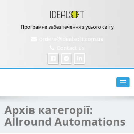
Програмне забезпечення з усього світу
orders@idealsoft.com.ua
Contact us
Перем
Архів категорії:
Allround Automations