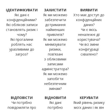
ІДЕНТИФІКУВАТИ
ЗАХИСТИТИ
ВИЯВИТИ
Які дані є
Як ми можемо
Хто має доступ до
конфіденційними?
забезпечити
конфіденційних
Які облікові записи
дотримання
даних?
становлять ризик і
найменших
Чи є якісь
чому?
привілеїв?
неналежні дії
Які прогалини
Як ми можемо
користувача?
роблять нас
мінімізувати
Чи всі зміни
уразливими до
ризики,
конфігурації
загроз?
пов’язані
схвалено?
з обліковими
записами
адміністратора?
Як ми можемо
запобігти
небезпечним
змінам?
ВІДПОВІСТИ
ВІДНОВИТИ
КЕРУВАТИ
Чи потрібно
Які дані
Який рівень ризику
повідомляти про
потрібно
моїх даних і як він