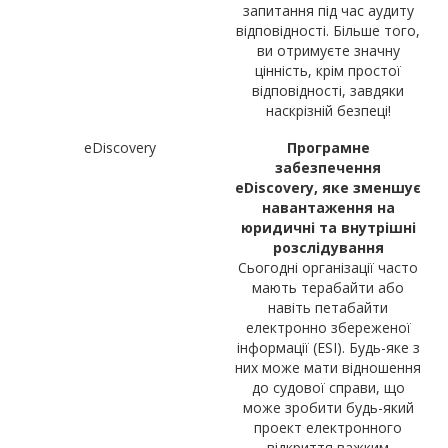
запитання під час аудиту
відповідності. Більше того,
ви отримуєте значну
цінність, крім простої
відповідності, завдяки
наскрізній безпеці!
eDiscovery
Програмне
забезпечення
eDiscovery, яке зменшує
навантаження на
юридичні та внутрішні
розслідування
Сьогодні організації часто
мають терабайти або
навіть петабайти
електронно збереженої
інформації (ESI). Будь-яке з
них може мати відношення
до судової справи, що
може зробити будь-який
проект електронного
відкриття важким