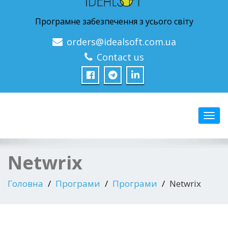
Програмне забезпечення з усього світу
orders@idealsoft.com.ua
Contact us
Перем
Netwrix
Головна
Програми
Програми
Netwrix