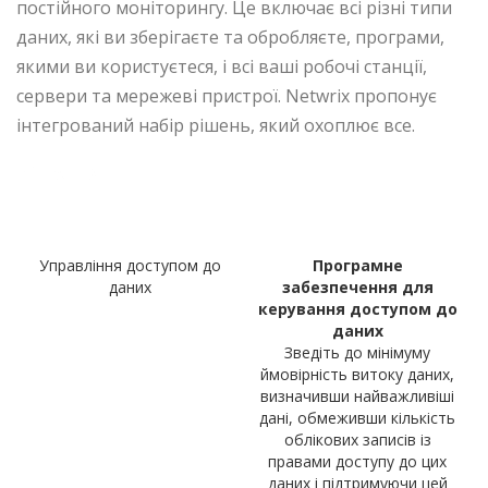
постійного моніторингу. Це включає всі різні типи
даних, які ви зберігаєте та обробляєте, програми,
якими ви користуєтеся, і всі ваші робочі станції,
сервери та мережеві пристрої. Netwrix пропонує
інтегрований набір рішень, який охоплює все.
Рішення
Управління доступом до
Програмне
даних
забезпечення
для
керування доступом до
даних
Зведіть до мінімуму
ймовірність витоку даних,
визначивши найважливіші
дані, обмеживши кількість
облікових записів із
правами доступу до цих
даних і підтримуючи цей