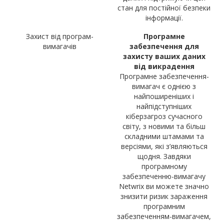
стан для постійної безпеки
інформації.
Захист від програм-
Програмне
вимагачів
забезпечення для
захисту ваших даних
від викрадення
Програмне забезпечення-
вимагач є однією з
найпоширеніших і
найпідступніших
кіберзагроз сучасного
світу, з новими та більш
складними штамами та
версіями, які з’являються
щодня. Завдяки
програмному
забезпеченню-вимагачу
Netwrix ви можете значно
знизити ризик зараження
програмним
забезпеченням-вимагачем,