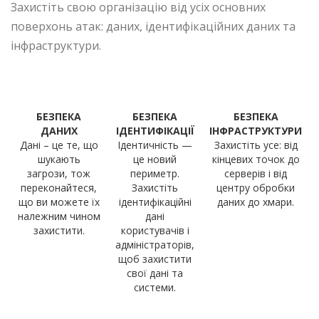
Захистіть свою організацію
від усіх основних
поверхонь атак: даних, ідентифікаційних даних та
інфраструктури.
БЕЗПЕКА
БЕЗПЕКА
БЕЗПЕКА
ДАНИХ
ІДЕНТИФІКАЦІЇ
ІНФРАСТРУКТУРИ
Дані – це те, що
Ідентичність —
Захистіть усе: від
шукають
це новий
кінцевих точок до
загрози, тож
периметр.
серверів і від
переконайтеся,
Захистіть
центру обробки
що ви можете їх
ідентифікаційні
даних до хмари.
належним чином
дані
захистити.
користувачів і
адміністраторів,
щоб захистити
свої дані та
системи.