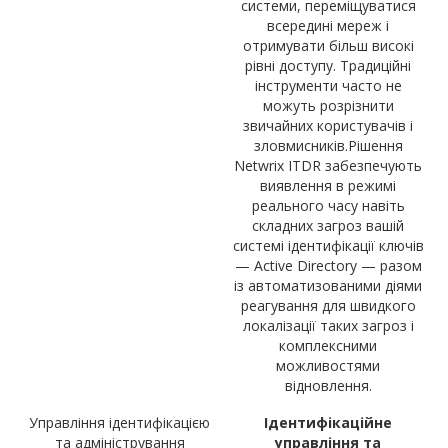
системи, переміщуватися
всередині мереж і
отримувати більш високі
рівні доступу. Традиційні
інструменти часто не
можуть розрізнити
звичайних користувачів і
зловмисників.Рішення
Netwrix ITDR забезпечують
виявлення в режимі
реального часу навіть
складних загроз вашій
системі ідентифікації ключів
— Active Directory — разом
із автоматизованими діями
реагування для швидкого
локалізації таких загроз і
комплексними
можливостями
відновлення.
Управління ідентифікацією
Ідентифікаційне
та адміністрування
управління та