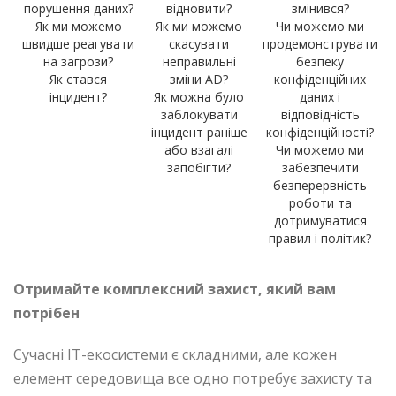
порушення даних?
відновити?
змінився?
Як ми можемо
Як ми можемо
Чи можемо ми
швидше реагувати
скасувати
продемонструвати
на загрози?
неправильні
безпеку
Як стався
зміни AD?
конфіденційних
інцидент?
Як можна було
даних і
заблокувати
відповідність
інцидент раніше
конфіденційності?
або взагалі
Чи можемо ми
запобігти?
забезпечити
безперервність
роботи та
дотримуватися
правил і політик?
Отримайте комплексний захист, який вам
потрібен
Сучасні ІТ-екосистеми є складними, але кожен
елемент середовища все одно потребує захисту та