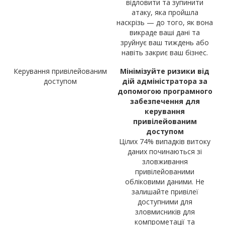
відловити та зупинити
атаку, яка пройшла
наскрізь — до того, як вона
викраде ваші дані та
зруйнує ваш тиждень або
навіть закриє ваш бізнес.
Керування привілейованим
Мінімізуйте ризики від
доступом
дій адміністратора за
допомогою програмного
забезпечення для
керування
привілейованим
доступом
Цілих 74% випадків витоку
даних починаються зі
зловживання
привілейованими
обліковими даними. Не
залишайте привілеї
доступними для
зловмисників для
компрометації та