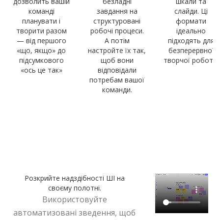
дозволить вашій
безладні
шкали та
команді
завдання на
слайди. Ці
планувати і
структуровані
формати
творити разом
робочі процеси.
ідеально
— від першого
А потім
підходять для
«що, якщо» до
настройте їх так,
безперервної
підсумкового
щоб вони
творчої роботи.
«ось це так»
відповідали
потребам вашої
команди.
Прискоріть роботу та встигайте більше з
ШІ Miro
Розкрийте надздібності ШІ на
своєму полотні.
Використовуйте
автоматизовані зведення, щоб