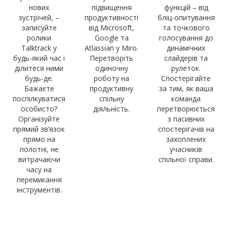
нових
підвищення
функцій – від
зустрічей, –
продуктивності
бліц-опитування
записуйте
від Microsoft,
та точкового
ролики
Google та
голосування до
Talktrack у
Atlassian у Miro.
динамічних
будь-який час і
Перетворіть
слайдерів та
ділитеся ними
одиночну
рулеток.
будь-де.
роботу на
Спостерігайте
Бажаєте
продуктивну
за тим, як ваша
поспілкуватися
спільну
команда
особисто?
діяльність.
перетворюється
Організуйте
з пасивних
прямий зв’язок
спостерігачів на
прямо на
захоплених
полотні, не
учасників
витрачаючи
спільної справи.
часу на
перемикання
інструментів.