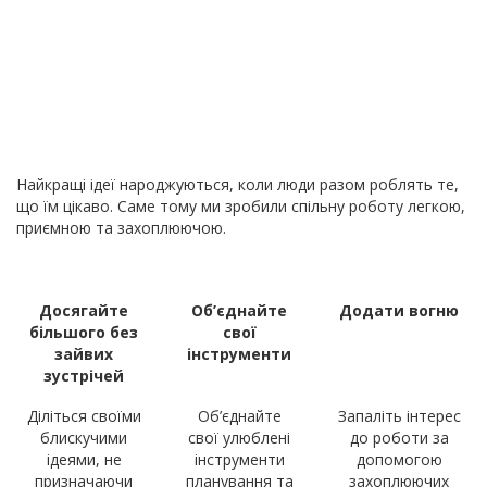
Творіть чаклунство разом із товаришами
за командою
Найкращі ідеї народжуються, коли люди разом роблять те,
що їм цікаво. Саме тому ми зробили спільну роботу легкою,
приємною та захоплюючою.
Досягайте
Об’єднайте
Додати вогню
більшого без
свої
зайвих
інструменти
зустрічей
Діліться своїми
Об’єднайте
Запаліть інтерес
блискучими
свої улюблені
до роботи за
ідеями, не
інструменти
допомогою
призначаючи
планування та
захоплюючих