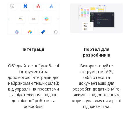
Інтеграції
Портал для
розробників
Об’єднайте свої улюблені
Використовуйте
інструменти за
інструменти, API,
допомогою інтеграцій для
бібліотеки та
найрізноманітніших цілей:
документацію для
від управління проектами
розробки додатків Miro,
та відстеження завдань
якими із задоволенням
до спільної роботи та
користуватимуться різні
розробки.
підприємства.
Ваші ідеї, дані та інновації знаходяться під