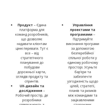
Простір, що поєднує команди для спільної
роботи
Продукт
– Єдина
Управління
платформа для
проектами та
команд розробників,
програмами
–
що дозволяє
Підтримуйте
надавати клієнтам
виконання програми
цінні переваги. Тут є
за допомогою
все – від
безперебійної
стратегічного
спільної роботи у
планування до
єдиному робочому
побудови
просторі. Усуньте
дорожньої карти,
бар’єри та
оглядів продукту та
забезпечте
спринтів.
узгодженість щодо
UX-дизайн та
цілей, стратегії,
дослідження
–
планів та ризиків
Робочий простір, де
між командами та
розробники
зацікавленими
співпрацюють з
сторонами.