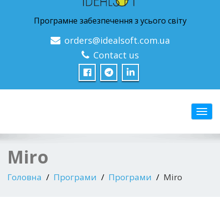
Програмне забезпечення з усього світу
orders@idealsoft.com.ua
Contact us
Перем
Miro
Головна
Програми
Програми
Miro