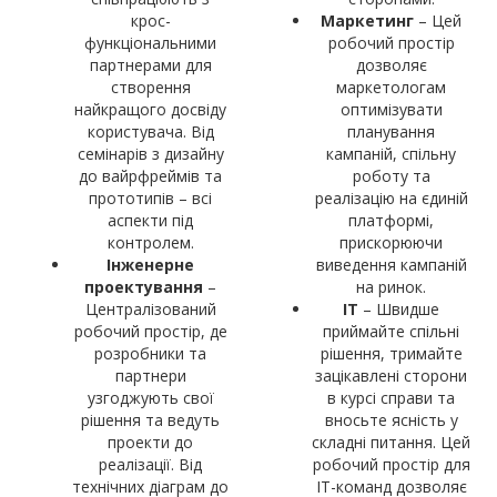
крос-
Маркетинг
– Цей
функціональними
робочий простір
партнерами для
дозволяє
створення
маркетологам
найкращого досвіду
оптимізувати
користувача. Від
планування
семінарів з дизайну
кампаній, спільну
до вайрфреймів та
роботу та
прототипів – всі
реалізацію на єдиній
аспекти під
платформі,
контролем.
прискорюючи
Інженерне
виведення кампаній
проектування
–
на ринок.
Централізований
ІТ
– Швидше
робочий простір, де
приймайте спільні
розробники та
рішення, тримайте
партнери
зацікавлені сторони
узгоджують свої
в курсі справи та
рішення та ведуть
вносьте ясність у
проекти до
складні питання. Цей
реалізації. Від
робочий простір для
технічних діаграм до
IT-команд дозволяє