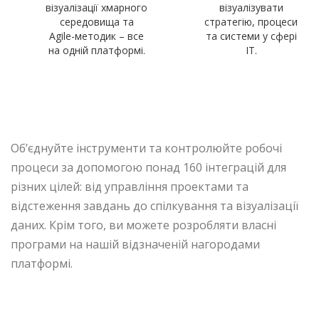
візуалізації хмарного
візуалізувати
середовища та
стратегію, процеси
Agile-методик – все
та системи у сфері
на одній платформі.
IT.
Більше 160 способів працювати так, як вам
зручно
Об’єднуйте інструменти та контролюйте робочі
процеси за допомогою понад 160 інтеграцій для
різних цілей: від управління проектами та
відстеження завдань до спілкування та візуалізації
даних. Крім того, ви можете розробляти власні
програми на нашій відзначеній нагородами
платформі.