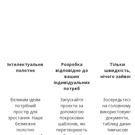
Найкращий спосіб швидше перейти від
задуму до остаточного результату
Інтелектуальне
Розробка
Тільки
полотно
відповідно до
швидкість,
ваших
нічого зайвого
індивідуальних
потреб
Великим ідеям
Запускайте
Зосередьтеся
потрібний
проекти за
на головному,
простір для
допомогою
використовуючи
зростання. Наше
покрокових
документи,
безмежне
шаблонів, які
таблиці даних,
полотно
перетворюють
тимчасові