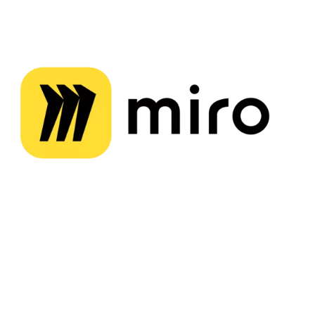
Переосмислення інновацій –
платформа для спільної роботи
на основі ШІ, яка допоможе
вашій команді виконувати
завдання швидше
Idealsoft – дистриб’ютор Miro