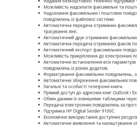
Надання безкоштовної технічної підтримки 
Можливість надсилати факсимільні та пошто
Надсилання факсимільних і поштових повідом
повідомлень із файлової системи.
Автоматична передача отриманих факсимільн
трасування лінії.
Автоматичний друк отриманих факсимільних 
Автоматична передача отриманих факсів пош
Автоматичний експорт факсимільних повідо
Можливість прикріплення до електронних пові
Автоматичне встановлення всіх параметрів 
повідомлень із різних додатків.
Форматування факсимільних повідомлень, отр
Автоматичне збереження факсимільних пов
Загальні та особисті телефонні книги.
Прямий доступ до адресних книг Outlook і Ex
Обмін даними із зовнішніми таблицями чере
Передача електронних повідомлень за прото
Підтримка HP Digital Sender 9100C.
Економічне використання доступних ресурсі
Автоматичне виявлення та налаштування о