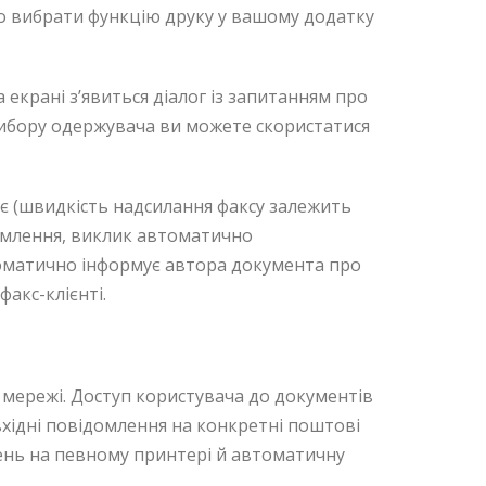
ьо вибрати функцію друку у вашому додатку
 екрані з’явиться діалог із запитанням про
вибору одержувача ви можете скористатися
ає (швидкість надсилання факсу залежить
ідомлення, виклик автоматично
оматично інформує автора документа про
акс-клієнті.
ії мережі. Доступ користувача до документів
ідні повідомлення на конкретні поштові
ень на певному принтері й автоматичну