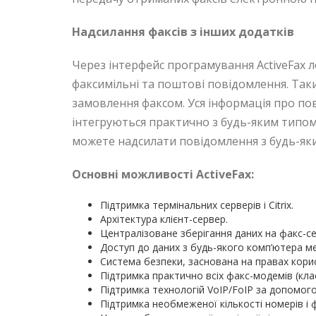
Надсилання факсів з інших додатків
Через інтерфейс програмування ActiveFax 
факсимільні та поштові повідомлення. Та
замовлення факсом. Уся інформація про пов
інтегруються практично з будь-яким типом
можете надсилати повідомлення з будь-як
Основні можливості ActiveFax:
Підтримка термінальних серверів і Citrix.
Архітектура клієнт-сервер.
Централізоване зберігання даних на факс-се
Доступ до даних з будь-якого комп’ютера ме
Система безпеки, заснована на правах корис
Підтримка практично всіх факс-модемів (класу 1
Підтримка технологій VoIP/FoIP за допомогою
Підтримка необмеженої кількості номерів і ф