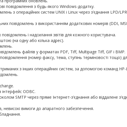
та програмних оновлень.
ві повідомлення з будь-якого Windows-додатку.
лень з операційних систем UNIX і Linux через з’єднання LPD/LPR
их повідомлень з використанням додаткових номерів (DDI, MSN,
повідомлень і надсилання звітів для кожного користувача.
тою (на одну або кілька адрес).
млень.
домлень файлів у форматах PDF, Tiff, Multipage Tiff, GIF і BMP.
повідомлення (номер факсу, тема, ступінь терміновості тощо) 
иманих з інших операційних систем, за допомогою команд HP-Lase
ідомлень.
change.
з інтерфейс ODBC.
колом SMTP через пряме Інтернет-з’єднання або віддалене з’єд
в, невисокі вимоги до апаратного забезпечення.
бладнання.