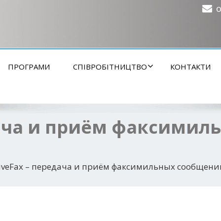
o
ПРОГРАМИ
СПІВРОБІТНИЦТВО
КОНТАКТИ
дача и приём факсими
tiveFax – передача и приём факсимильных сообщени