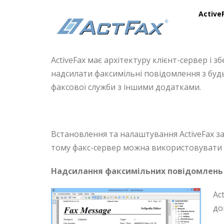
Active
ActiveFax має архітектуру клієнт-сервер і зб
надсилати факсимільні повідомлення з будь
факсової служби з іншими додатками.
Встановлення та налаштування ActiveFax з
тому факс-сервер можна використовувати о
Надсилання факсимільних повідомлень
Ac
до