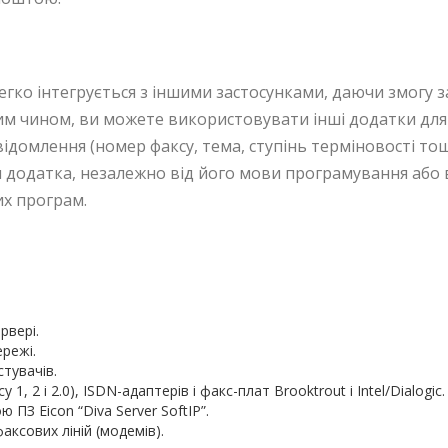
легко інтегрується з іншими застосунками, даючи змогу
ким чином, ви можете використовувати інші додатки дл
ідомлення (номер факсу, тема, ступінь терміновості то
 додатка, незалежно від його мови програмування або 
их програм.
рвері.
режі.
тувачів.
, 2 і 2.0), ISDN-адаптерів і факс-плат Brooktrout і Intel/Dialogic.
 ПЗ Eicon “Diva Server SoftIP”.
аксових ліній (модемів).