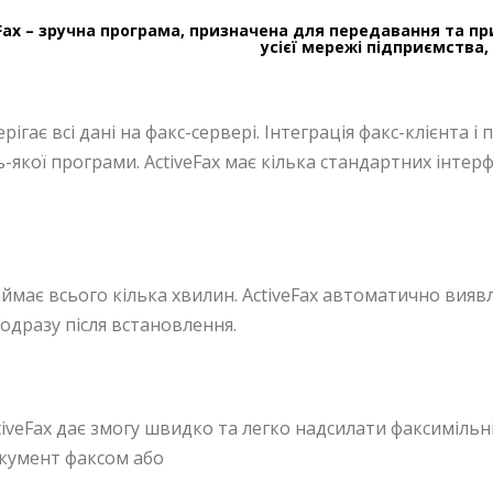
Fax – зручна програма, призначена для передавання та 
усієї мережі підприємства
ерігає всі дані на факс-сервері. Інтеграція факс-клієнта і
-якої програми. ActiveFax має кілька стандартних інтер
аймає всього кілька хвилин. ActiveFax автоматично вияв
дразу після встановлення.
tiveFax дає змогу швидко та легко надсилати факсиміль
кумент факсом або