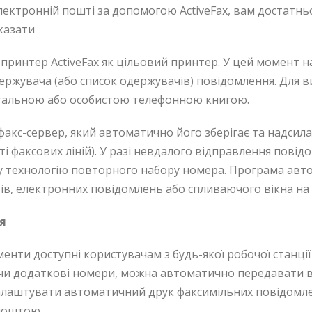
електронній пошті за допомогою ActiveFax, вам достатн
вказати
 принтер ActiveFax як цільовий принтер. У цей момент на
ержувача (або список одержувачів) повідомлення. Для 
гальною або особистою телефонною книгою.
 факс-сервер, який автоматично його зберігає та надсил
сті факсових ліній). У разі невдалого відправлення пов
у технологію повторного набору номера. Програма авт
в, електронних повідомлень або спливаючого вікна на ф
ця
ументи доступні користувачам з будь-якої робочої станц
и додаткові номери, можна автоматично передавати вх
алаштувати автоматичний друк факсимільних повідомл
поштою.