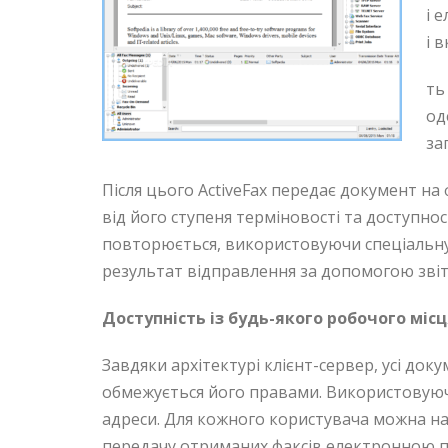
і 
і 
ть
од
за
Після цього ActiveFax передає документ на
від його ступеня терміновості та доступно
повторюється, використовуючи спеціальн
результат відправлення за допомогою звіті
Доступність із будь-якого робочого міс
Завдяки архітектурі клієнт-сервер, усі док
обмежується його правами. Використовуюч
адреси. Для кожного користувача можна н
передачу отриманих факсів електронною 