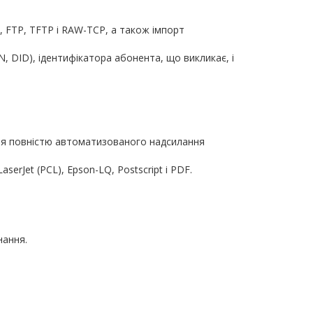
, FTP, TFTP і RAW-TCP, а також імпорт
 DID), ідентифікатора абонента, що викликає, і
для повністю автоматизованого надсилання
rJet (PCL), Epson-LQ, Postscript і PDF.
нання.