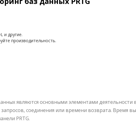
ринг баз данных PRTG
L и другие.
руйте производительность.
данных являются основными элементами деятельности 
запросов, соединения или времени возврата. Время вып
анели PRTG.