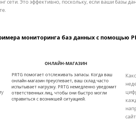
г сети. Это эффективно, поскольку, если ваши базы да
те.
примера мониторинга баз данных с помощью P
ОНЛАЙН-МАГАЗИН
PRTG помогает отслеживать запасы. Когда ваш
Како
онлайн-магазин преуспевает, ваш склад часто
нед
испытывает нагрузку. PRTG немедленно уведомит
му
цифр
ответственных лиц, чтобы они быстро могли
справиться с возникшей ситуацией.
кажд
напр
сайт