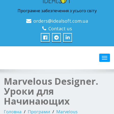
Програмне забезпечення з усього світу
orders@idealsoft.com.ua
Contact us
Перем
Marvelous Designer.
Уроки для
Начинающих
Головна
Програми
Marvelous