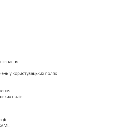
опіювання
чень у користувацьких полях
лення
цьких полів
ції
 SAML