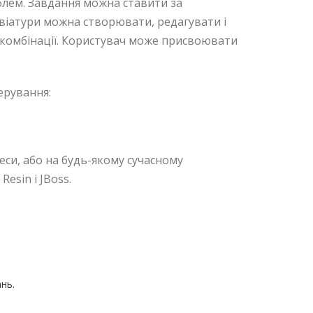
блем. Завдання можна ставити за
авіатури можна створювати, редагувати і
і комбінації. Користувач може присвоювати
ерування:
еси, або на будь-якому сучасному
esin і JBoss.
нь.