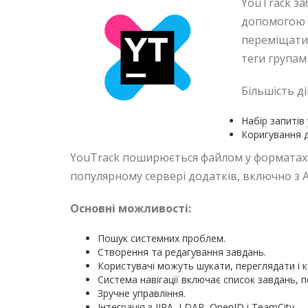
YouTrack за
допомогою г
переміщати 
теги групам 
Більшість д
Набір запитів
Коригування д
YouTrack поширюється файлом у форматах JA
популярному сервері додатків, включно з Ap
Основні можливості:
Пошук системних проблем.
Створення та редагування завдань.
Користувачі можуть шукати, переглядати і 
Система навігації включає список завдань, 
Зручне управління.
Інтеграція з JIRA, LDAP, OpenID і TeamCity.