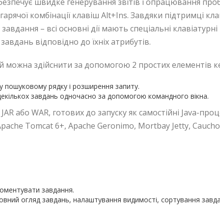
безпечує швидке генерування звітів і опрацювання про
арячої комбінації клавіш Alt+Ins. Завдяки підтримці кл
завдання – всі основні дії мають спеціальні клавіатурн
завдань відповідно до їхніх атрибутів.
ій можна здійснити за допомогою 2 простих елементів к
 у пошуковому рядку і розширення запиту.
екількох завдань одночасно за допомогою командного вікна.
R або WAR, готових до запуску як самостійні Java-проц
ache Tomcat 6+, Apache Geronimo, Mortbay Jetty, Caucho R
коментувати завдання.
повний огляд завдань, налаштування видимості, сортування завда