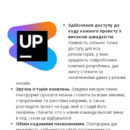
Здійснення доступу до
коду кожного проекту з
високою швидкістю.
Наявність спільної точки
доступу для всіх
репозиторіїв, у яких
працюють співробітники
компанії-розробника, дає
змогу стежити за
оновленнями даних у режимі
онлайн.
Зручна історія оновлень.
Завдяки використанню
платформи Upsource можна стежити за всіма змінами,
створеннями та злиттями напрямів, а також
розглядати проєкт на будь-якій зі стадій його
оновлень і бачити, хто з членів команди вносив зміни
в код, і коли це відбувалося.
Обмін кодовими посиланнями.
Платформа дає
можливість здійснювати обмін посиланнями на