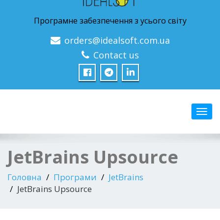
Програмне забезпечення з усього світу
orders@idealsoft.com.ua
Contact us
Перем
JetBrains Upsource
Головна
Програми
JetBrains
JetBrains Upsource