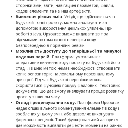
сторінки змін, звіти, навігаційні параметри, файли,
кодові елементи та на інші артефакти.
Вивчення різних змін.
Усі дії, що здійснюються в
будь-якій точці проєкту, можна аналізувати за
допомогою використання декількох уявлень. При
роботі з Java, Upsource зможе видавати звіт за
підсумками автоматичної перевірки коду
безпосередньо в порівнянні ревізій.
Можливість доступу до теперішньої та минулої
кодових версій.
Платформа уможливлює
оперативне вивчення коду проєкту на будь-якій його
стадії, і з цією метою немає необхідності створювати
копію репозиторію на локальному персональному
пристрої. Під час будь-якої перевірки можна
скористатися функцією пошуку файлових і текстових
документів, що дає змогу аналізувати процес розвитку
проєкту з плином часу.
Огляд і рецензування коду.
Платформа Upsource
надає опцію вільного коментування елементів коду і
зроблених у ньому змін, або дозволяє виконувати
формальні рецензії. Такий функціональний алгоритм
дає можливість виявляти дефектні моменти на ранніх