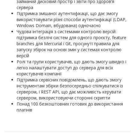
займаний дисковий простір і звіти про здоров’я
сервера
Підтримка змішаної аутентифікації, що дає змогу
використовувати різні способи аутентифікації (LDAP,
Windows Domain, вбудована) одночасно
Чудова інтеграція з системами контролю версій:
підтримка безлічі систем для одного проєкту, feature
branches для Mercurial і Git, просунуті правила для
запуску збірок на основі змін у системах контролю
версій
Ролі та групи користувачів, що дають змогу швидко і
легко налаштувати доступ до сервера для всіх
користувачів компанії
Підтримка сервісних повідомлень, що дають змогу
інструментам збірки безпосередньо спілкуватися із
сервером, і REST API, що дає можливість керувати
сервером, використовуючи сторонні скрипти
Понад 100 безкоштовних готових до використання
плагінів