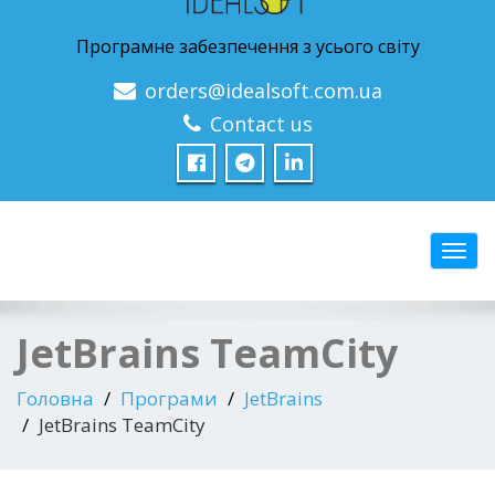
Програмне забезпечення з усього світу
orders@idealsoft.com.ua
Contact us
Перем
JetBrains TeamCity
Головна
Програми
JetBrains
JetBrains TeamCity