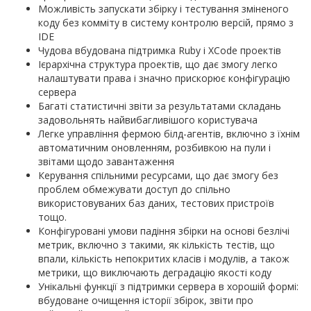
Можливість запускати збірку і тестування зміненого
коду без комміту в систему контролю версій, прямо з
IDE
Чудова вбудована підтримка Ruby і XCode проектів
Ієрархічна структура проектів, що дає змогу легко
налаштувати права і значно прискорює конфігурацію
сервера
Багаті статистичні звіти за результатами складань
задовольнять найвибагливішого користувача
Легке управління фермою білд-агентів, включно з їхнім
автоматичним оновленням, розбивкою на пули і
звітами щодо завантаження
Керування спільними ресурсами, що дає змогу без
проблем обмежувати доступ до спільно
використовуваних баз даних, тестових пристроїв
тощо.
Конфігуровані умови падіння збірки на основі безлічі
метрик, включно з такими, як кількість тестів, що
впали, кількість непокритих класів і модулів, а також
метрики, що виключають деградацію якості коду
Унікальні функції з підтримки сервера в хорошій формі:
вбудоване очищення історії збірок, звіти про