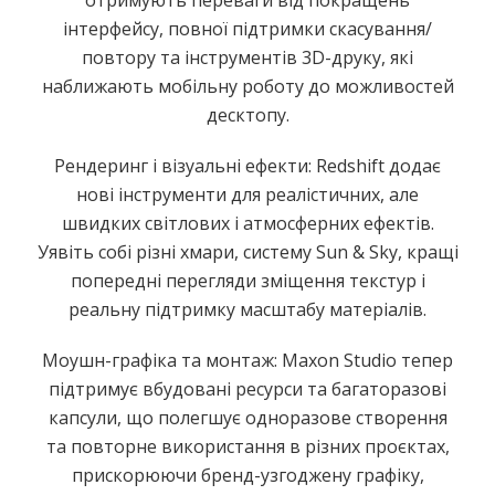
отримують переваги від покращень
інтерфейсу, повної підтримки скасування/
повтору та інструментів 3D-друку, які
наближають мобільну роботу до можливостей
десктопу.
Рендеринг і візуальні ефекти: Redshift додає
нові інструменти для реалістичних, але
швидких світлових і атмосферних ефектів.
Уявіть собі різні хмари, систему Sun & Sky, кращі
попередні перегляди зміщення текстур і
реальну підтримку масштабу матеріалів.
Моушн-графіка та монтаж: Maxon Studio тепер
підтримує вбудовані ресурси та багаторазові
капсули, що полегшує одноразове створення
та повторне використання в різних проєктах,
прискорюючи бренд-узгоджену графіку,