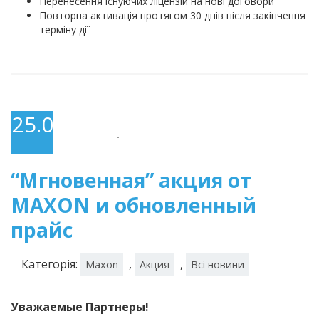
Перенесення існуючих ліцензій на нові договори
Повторна активація протягом 30 днів після закінчення
терміну дії
25.06.2020
-
“Мгновенная” акция от
MAXON и обновленный
прайс
Категорія:
,
,
Maxon
Акция
Всі новини
Уважаемые Партнеры!