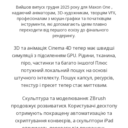
Вийшов випуск грудня 2025 року для Maxon One ,
надаючий аніматорам, 3D-художникам, творцям VFX,
професіоналам з моушн-графіки та початківцям
інструменти, які допомагають ідеям плавно
переходити від першого ескізу до фінального
рендерингу.
3D та анімація: Cinema 4D тепер має швидші
симуляції з підсиленням GPU. Рідини, тканина,
піро, частинки та багато іншого! Плюс
потужний локальний пошук на основі
штучного інтелекту. Пошук капсул, ресурсів,
текстур і пресет тепер стає миттєвим.
Скульптура та моделювання: ZBrush
продовжує розвиватися. Користувачі десктопу
отримують покращену автоматизацію та
скриптування конвеєрів, а скульптори iPad