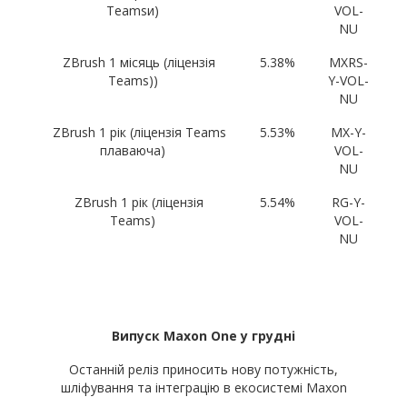
Teamsи)
VOL-
NU
ZBrush 1 місяць (ліцензія
5.38%
MXRS-
Teams))
Y-VOL-
NU
ZBrush 1 рік (ліцензія Teams
5.53%
MX-Y-
плаваюча)
VOL-
NU
ZBrush 1 рік (ліцензія
5.54%
RG-Y-
Teams)
VOL-
NU
Випуск Maxon One у грудні
Останній реліз приносить нову потужність,
шліфування та інтеграцію в екосистемі Maxon