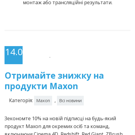
монтаж або трансляційні результати.
14.03.2024
-
Отримайте знижку на
продукти Maxon
Категорія:
,
Maxon
Всі новини
Зекономте 10% на новій підписці на будь-який
продукт Maxon для окремих осіб та команд,
включаючи Cinema 4D, Redshift, Red Giant, ZBrush,