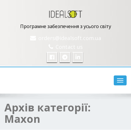
Програмне забезпечення з усього світу
orders@idealsoft.com.ua
Contact us
Перем
Архів категорії:
Maxon