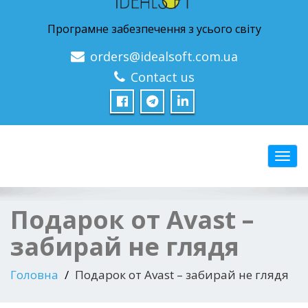
Програмне забезпечення з усього світу
orders@idealsoft.com.ua
Contact us
Перем
Подарок от Avast –
забирай не глядя
Головна
Подарок от Avast – забирай не глядя