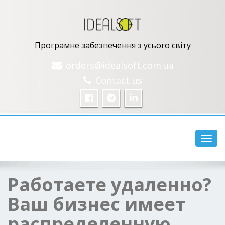
Програмне забезпечення з усього світу
orders@idealsoft.com.ua
Contact us
Перем
Работаете удаленно?
Ваш бизнес имеет
распределенную