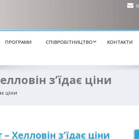
o
ПРОГРАМИ
СПІВРОБІТНИЦТВО
КОНТАКТИ
елловін з’їдає ціни
ає ціни
– Хелловін з’їдає ціни