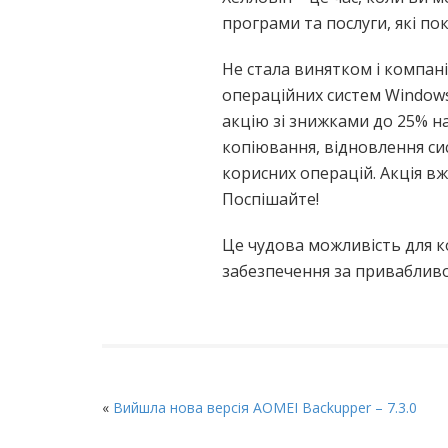
програми та послуги, які п
Не стала винятком і компан
операційних систем Windows
акцію зі знижками до 25% н
копіювання, відновлення си
корисних операцій. Акція вже
Поспішайте!
Це чудова можливість для к
забезпечення за приваблив
«
Вийшла нова версія AOMEI Backupper – 7.3.0