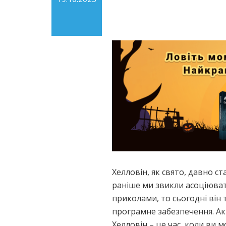
Хелловін, як свято, давно ст
раніше ми звикли асоціюва
приколами, то сьогодні він
програмне забезпечення. А
Хелловін – це час, коли ви