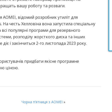
окращать вашу роботу та розваги.
ія AOMEI, відомий розробник утиліт для
. На честь Хелловіна вона запустила спеціальну
а всі популярні програми для резервного
стеми, розподілу жорсткого диска та інших
 діє і закінчиться 2-го листопада 2023 року.
ористувачів придбати якісне програмне
ою ціною.
Чорна п’ятниця з AOMEI
»