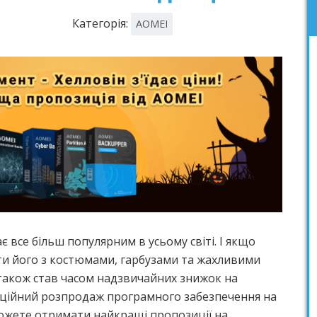
Категорія:
AOMEI
ає все більш популярним в усьому світі. І якщо
ти його з костюмами, гарбузами та жахливими
 також став часом надзвичайних знижок на
кційний розпродаж програмного забезпечення на
 можете отримати найкращі пропозиції на